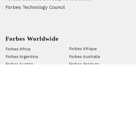
Forbes Technology Council
Forbes Worldwide
Forbes Afrique
Forbes Africa
Forbes Argentina
Forbes Australia
Forbes Austria
Forbes Belgium
Forbes Bosnia and Herzegovina
Forbes Brazil
Forbes Bulgaria
Forbes China
Forbes Croatia
Forbes Czech Republic
Forbes Ecuador
Forbes France
Forbes Georgia
Forbes Greece
Forbes Hungary
Forbes India
Forbes Israel
Forbes Italy
Forbes Japan
Forbes Kazakhstan
Forbes Korea
Forbes Luxembourg